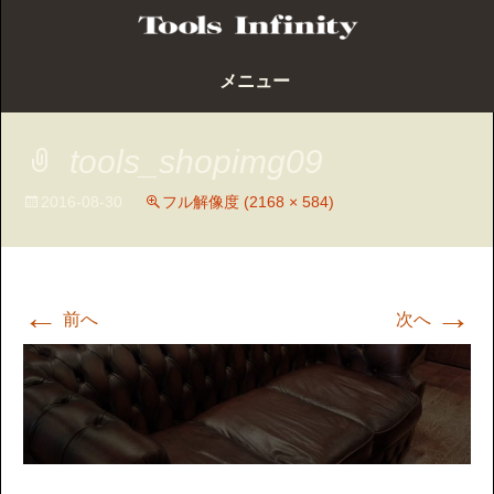
コ
メニュー
ン
テ
ン
tools_shopimg09
ツ
へ
2016-08-30
フル解像度 (2168 × 584)
ス
キ
ッ
←
プ
→
前へ
次へ