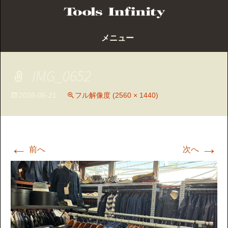
コ
メニュー
ン
テ
ン
IMG_0652
ツ
へ
2026-06-21
フル解像度 (2560 × 1440)
ス
キ
ッ
プ
←
→
前へ
次へ